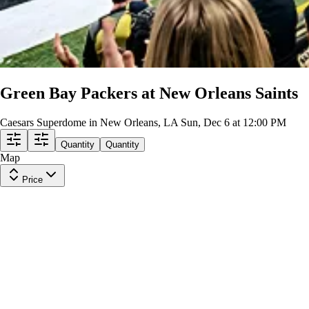
Green Bay Packers at New Orleans Saints
Caesars Superdome in New Orleans, LA
Sun, Dec 6 at 12:00 PM
Quantity
Quantity
Map
Price
Terrace Level 634
Row
26
|
2 tickets
Lowest Price in Section
9.5
Excellent
$173
ea
incl. fees
Terrace Level 632