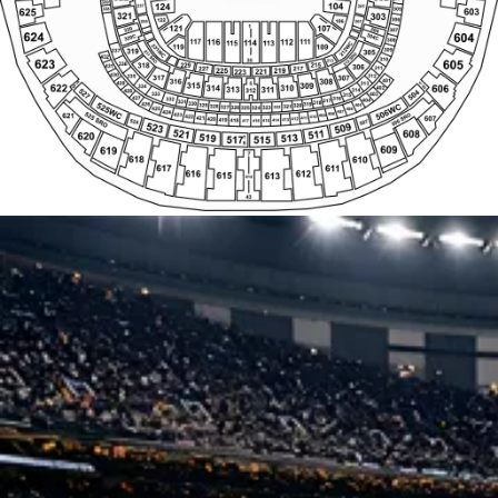
231 SRO
212 SRO
432
310
230
623
605
35
213
336
318
215
229
306
431
311
217
227
219
225
1
221
223
4
430
312
335
317
307
308
316
401
1
1
429
313
5
315
309
622
606
5
310
314
334
5
313
402
311
527
312
314
504
428
333
403
315
17
427
316
332
404
317
331
318
525WC
330
426
319
405
506WC
329
320
328
321
322
327
326
323
325
324
406
425
407
424
525 SRO
408
621
506 SRO
423
409
410
422
607
411
421
412
420
413
414
419
415
417
416
418
524
507
523
509
521
511
608
620
519
513
517
515
1
6
609
619
7
618
610
609WC
619WC
617
611
616
612
615
613
614
43